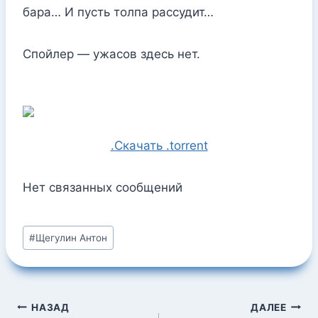
бара… И пусть толпа рассудит…
Спойлер — ужасов здесь нет.
.Скачать .torrent
Нет связанных сообщений
Метки
#
Щегулин Антон
записи:
Навигация
НАЗАД
ДАЛЕЕ