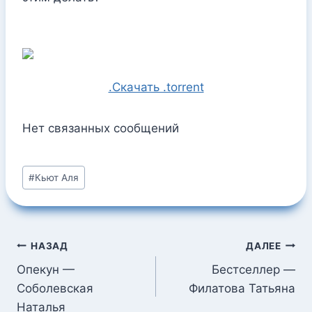
.Скачать .torrent
Нет связанных сообщений
Метки
#
Кьют Аля
записи:
Навигация
НАЗАД
ДАЛЕЕ
по
Опекун —
Бестселлер —
Соболевская
Филатова Татьяна
записям
Наталья