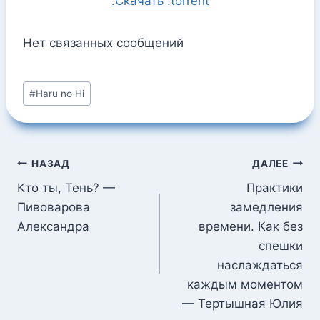
.Скачать .torrent
Нет связанных сообщений
Метки
#
Haru no Hi
записи:
Навигация
НАЗАД
ДАЛЕЕ
по
Кто ты, Тень? —
Практики
Пивоварова
замедления
записям
Александра
времени. Как без
спешки
наслаждаться
каждым моментом
— Тертышная Юлия