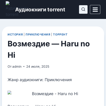
Перейти
Аудиокниги torrent
к
содержимому
ИСТОРИЯ
|
ПРИКЛЮЧЕНИЯ
|
ТОРРЕНТ
Возмездие — Haru no
Hi
От
admin
24 июля, 2025
Жанр аудиокниги: Приключения