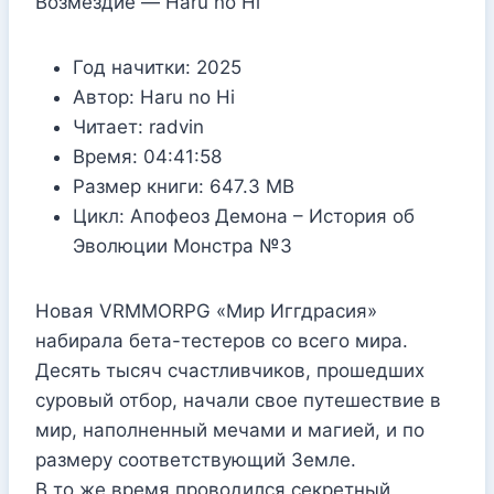
Возмездие — Haru no Hi
Год начитки:
2025
Автор:
Haru no Hi
Читает:
radvin
Время:
04:41:58
Размер книги:
647.3 MB
Цикл:
Апофеоз Демона – История об
Эволюции Монстра №3
Новая VRMMORPG «Мир Иггдрасия»
набирала бета-тестеров со всего мира.
Десять тысяч счастливчиков, прошедших
суровый отбор, начали свое путешествие в
мир, наполненный мечами и магией, и по
размеру соответствующий Земле.
В то же время проводился секретный