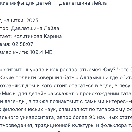
ские мифы для детей — Давлетшина Лейла
д начитки:
2025
тор:
Давлетшина Лейла
тает:
Колитинова Карина
емя:
02:58:07
змер книги:
109.4 MB
рехитрить шурале и как распознать змея Юху? Чего 
Какие подвиги совершил батыр Алпамыш и где обита
 охраняют дом и кого стоит опасаться в воде, в лес
«Мифы для детей» расскажет о происхождении татар,
и легенды, а также познакомит с самыми интересн
 филологических наук, специалист по татарскому ф
льного университета, автор более 90 научных ста
туроведения, традиционной культуры и фольклора т