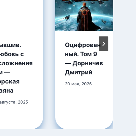
ывшие.
Оцифрован
юбовь с
ный. Том 9
сложнения
— Дорничев
и —
Дмитрий
орская
20 мая, 2026
аяна
 августа, 2025