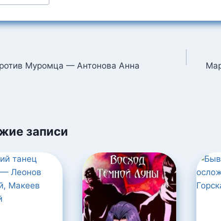
:
ция
ротив Муромца — Антонова Анна
Мар
м
жие записи