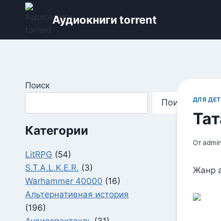
Перейти
Аудиокниги torrent
к
содержимому
Поиск
ДЛЯ ДЕ
Поиск
Тат
Категории
От
admi
LitRPG
(54)
S.T.A.L.K.E.R.
(3)
Жанр а
Warhammer 40000
(16)
Альтернативная история
(196)
Аудиоспектакль
(31)