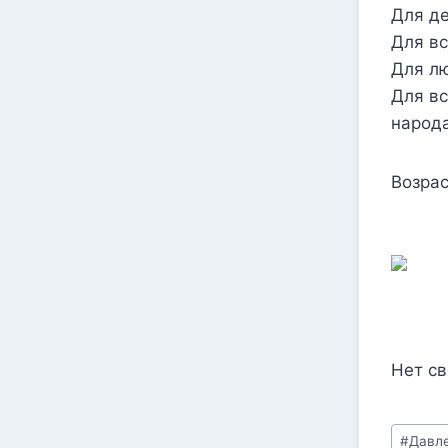
Для де
Для вс
Для лю
Для вс
народа
Возрас
Нет с
Метки
#
Давл