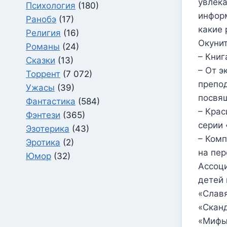
увлека
Психология
(180)
информ
Ранобэ
(17)
какие 
Религия
(16)
Окунит
Романы
(24)
– Книг
Сказки
(13)
– От э
Торрент
(7 072)
препод
Ужасы
(39)
посвящ
Фантастика
(584)
– Кра
Фэнтези
(365)
серии 
Эзотерика
(43)
– Комп
Эротика
(2)
на пер
Юмор
(32)
Ассоци
детей 
«Славя
«Скан
«Мифы 