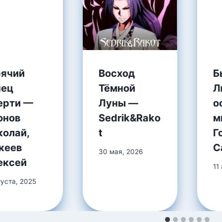
рячий
Восход
Б
нец
Тёмной
Л
ерти —
Луны —
о
онов
Sedrik&Rako
м
колай,
t
Г
кеев
С
30 мая, 2026
ексей
11
густа, 2025