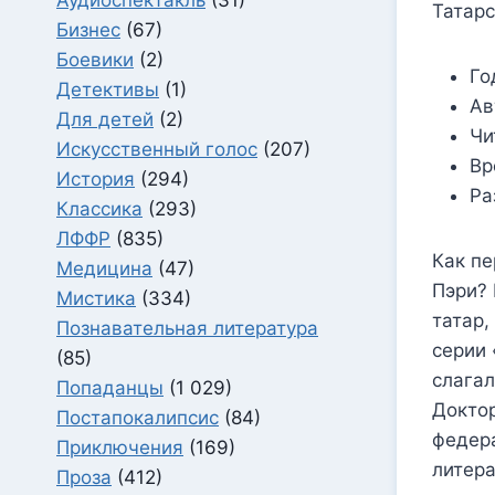
Татар
Бизнес
(67)
Боевики
(2)
Го
Детективы
(1)
Ав
Для детей
(2)
Чи
Искусственный голос
(207)
Вр
История
(294)
Ра
Классика
(293)
ЛФФР
(835)
Как пе
Медицина
(47)
Пэри? 
Мистика
(334)
татар,
Познавательная литература
серии 
(85)
слагал
Попаданцы
(1 029)
Доктор
Постапокалипсис
(84)
федера
Приключения
(169)
литера
Проза
(412)