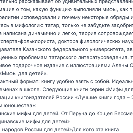
тельно рассказывает об удивительных представлени
ация о том, какую функцию выполняли мифы, как п
религии исповедовали и почему некоторые обряды и
есь в мифологию татар, только не забудьте задобри
а написана динамично и легко, теория сопровожда
ксперта-фольклориста, доктора филологических наук
авателя Казанского федерального университета, ав
енных проблемам татарского литературоведения, т
сивое подарочное издание с иллюстрациями Алены 
«Мифы для детей».
актный формат: книгу удобно взять с собой. Идеаль
еменах в школе. Следующие книги серии «Мифы для
ации книгоиздателей России «Лучшие книги года – 
и юношества»:
нские мифы для детей. От Перуна до Кощея Бессме
динавские мифы для детей»
народов России для детей»Для кого эта книга