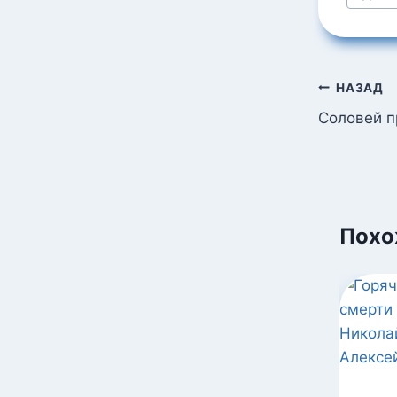
записи
Навига
НАЗАД
по
Соловей п
запися
Похо