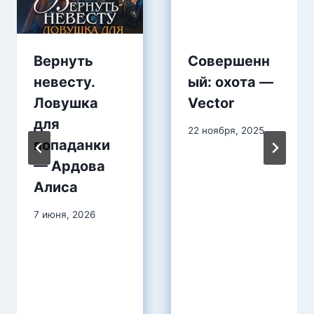
Вернуть
Совершенн
невесту.
ый: охота —
Ловушка
Vector
для
22 ноября, 2025
попаданки
— Ардова
Алиса
7 июня, 2026