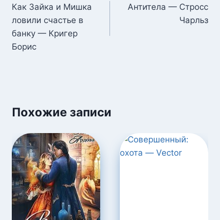
по
Как Зайка и Мишка
Антитела — Стросс
ловили счастье в
Чарльз
записям
банку — Кригер
Борис
Похожие записи