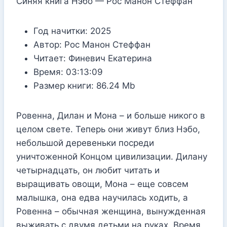
Синяя книга Нэбо — Рос Манон Стеффан
Год начитки:
2025
Автор:
Рос Манон Стеффан
Читает:
Финевич Екатерина
Время:
03:13:09
Размер книги:
86.24 Mb
Ровенна, Дилан и Мона – и больше никого в
целом свете. Теперь они живут близ Нэбо,
небольшой деревеньки посреди
уничтоженной Концом цивилизации. Дилану
четырнадцать, он любит читать и
выращивать овощи, Мона – еще совсем
малышка, она едва научилась ходить, а
Ровенна – обычная женщина, вынужденная
выживать с двумя детьми на руках. Время