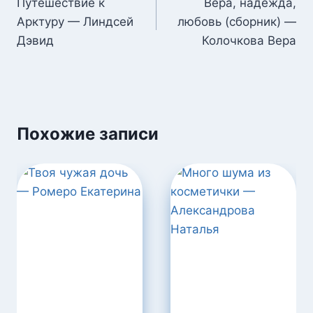
по
Путешествие к
Вера, надежда,
Арктуру — Линдсей
любовь (сборник) —
записям
Дэвид
Колочкова Вера
Похожие записи