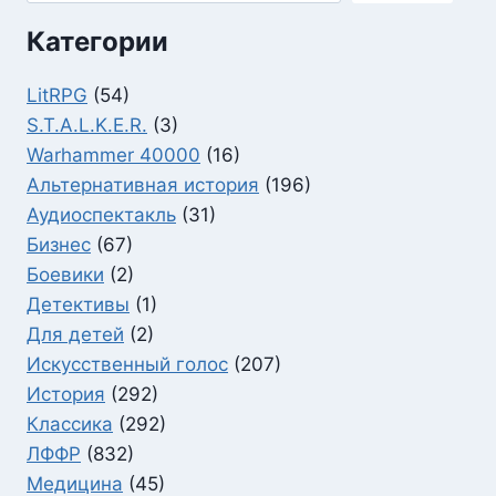
Категории
LitRPG
(54)
S.T.A.L.K.E.R.
(3)
Warhammer 40000
(16)
Альтернативная история
(196)
Аудиоспектакль
(31)
Бизнес
(67)
Боевики
(2)
Детективы
(1)
Для детей
(2)
Искусственный голос
(207)
История
(292)
Классика
(292)
ЛФФР
(832)
Медицина
(45)