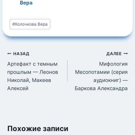
Вера
Метки
#
Колочкова Вера
записи:
Навигация
НАЗАД
ДАЛЕЕ
по
Артефакт с темным
Мифология
прошлым — Леонов
Месопотамии (серия
записям
Николай, Макеев
аудиокниг) —
Алексей
Баркова Александра
Похожие записи