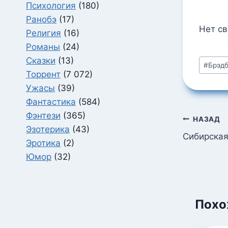
Психология
(180)
Ранобэ
(17)
Нет с
Религия
(16)
Романы
(24)
Метки
Сказки
(13)
#
Брэдб
записи
Торрент
(7 072)
Ужасы
(39)
Фантастика
(584)
Фэнтези
(365)
Навига
НАЗАД
Эзотерика
(43)
по
Сибирская
Эротика
(2)
запися
Юмор
(32)
Похо