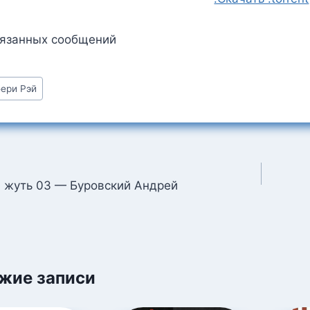
вязанных сообщений
ери Рэй
:
ция
 жуть 03 — Буровский Андрей
м
жие записи