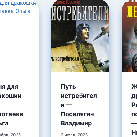
ня для
Путь
Ж
акошки
истребител
д
я —
Р
ротаева
Поселягин
п
ьга
Владимир
—
Н
ября, 2025
6 июля, 2026