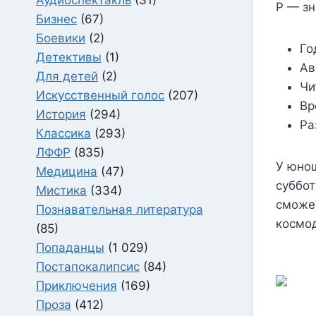
Р — зн
Бизнес
(67)
Боевики
(2)
Го
Детективы
(1)
Ав
Для детей
(2)
Чи
Искусственный голос
(207)
Вр
История
(294)
Ра
Классика
(293)
ЛФФР
(835)
У юнош
Медицина
(47)
суббот
Мистика
(334)
сможет
Познавательная литература
космод
(85)
Попаданцы
(1 029)
Постапокалипсис
(84)
Приключения
(169)
Проза
(412)