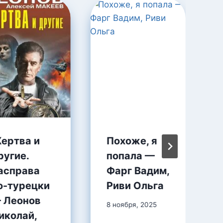
ертва и
Похоже, я
ругие.
попала —
асправа
Фарг Вадим,
о-турецки
Риви Ольга
 Леонов
8 ноября, 2025
иколай,