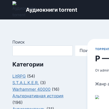
Перейти
Аудиокниги torrent
к
содержимому
Поиск
ТОРРЕН
Поиск
Р —
Категории
От
admi
LitRPG
(54)
S.T.A.L.K.E.R.
(3)
Жанр а
Warhammer 40000
(16)
Альтернативная история
(196)
Аудиоспектакль
(31)