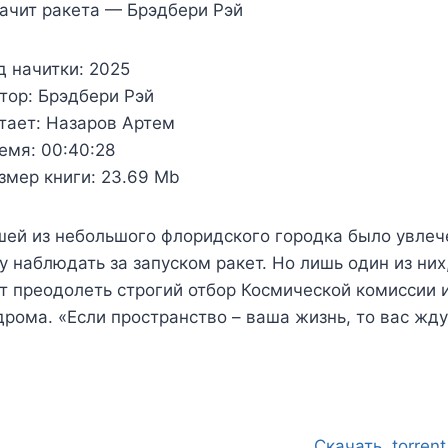
ачит ракета — Брэдбери Рэй
д начитки:
2025
тор:
Брэдбери Рэй
тает:
Назаров Артем
емя:
00:40:28
змер книги:
23.69 Mb
ей из небольшого флоридского городка было увлеч
у наблюдать за запуском ракет. Но лишь один из ни
 преодолеть строгий отбор Космической комиссии 
рома. «Если пространство – ваша жизнь, то вас жд
.Скачать .torrent