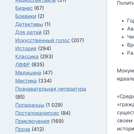
Полит
Бизнес
(67)
Боевики
(2)
Го
Детективы
(1)
Ав
Для детей
(2)
Чи
Искусственный голос
(207)
Вр
История
(294)
Ра
Классика
(293)
ЛФФР
(835)
Монум
Медицина
(47)
идеаль
Мистика
(334)
Познавательная литература
«Средн
(85)
«гражд
Попаданцы
(1 029)
сущест
Постапокалипсис
(84)
своем 
Приключения
(169)
истори
Проза
(412)