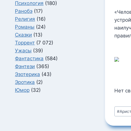
Психология
(180)
Ранобэ
(17)
«Челов
Религия
(16)
устрой
Романы
(24)
наилуч
Сказки
(13)
правил
Торрент
(7 072)
Ужасы
(39)
Фантастика
(584)
Фэнтези
(365)
Эзотерика
(43)
Эротика
(2)
Юмор
(32)
Нет с
Метки
#
Арис
записи