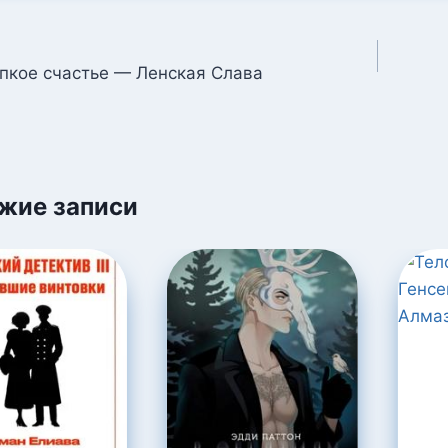
ция
упкое счастье — Ленская Слава
м
жие записи