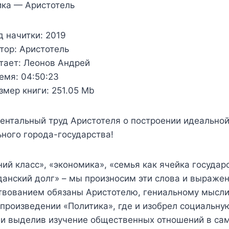
ика — Аристотель
д начитки:
2019
тор:
Аристотель
тает:
Леонов Андрей
емя:
04:50:23
змер книги:
251.05 Mb
ентальный труд Аристотеля о построении идеально
ного города-государства!
ий класс», «экономика», «семья как ячейка государс
анский долг» – мы произносим эти слова и выражени
вованием обязаны Аристотелю, гениальному мыслит
произведении «Политика», где и изобрел социальну
и выделив изучение общественных отношений в сам