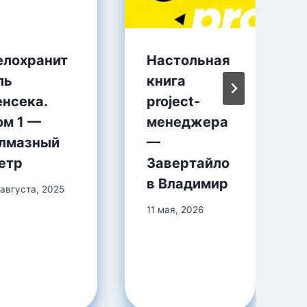
елохранит
Настольная
ль
книга
енсека.
project-
ом 1 —
менеджера
лмазный
—
етр
Завертайло
в Владимир
 августа, 2025
11 мая, 2026