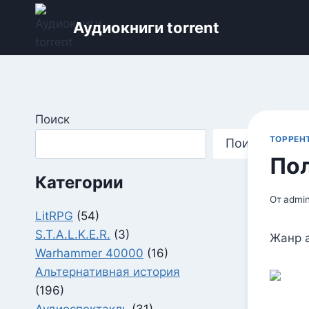
Перейти
Аудиокниги torrent
к
содержимому
Поиск
ТОРРЕН
Поиск
Пол
Категории
От
admi
LitRPG
(54)
S.T.A.L.K.E.R.
(3)
Жанр 
Warhammer 40000
(16)
Альтернативная история
(196)
Аудиоспектакль
(31)