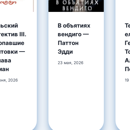
льский
В объятиях
Т
ектив III.
вендиго —
е
опавшие
Паттон
Г
нтовки —
Эдди
Т
иава
А
23 мая, 2026
ман
П
юня, 2026
19