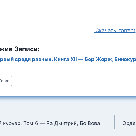
.Скачать .torrent
жие Записи:
рвый среди равных. Книга XII — Бор Жорж, Виноку
Жорж
:
ция
 курьер. Том 6 — Ра Дмитрий, Бо Вова
Орде
м