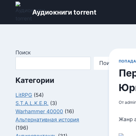
Перейти
Аудиокниги torrent
к
содержимому
Поиск
ПОПАД
Поиск
Пер
Категории
Юр
LitRPG
(54)
От
admi
S.T.A.L.K.E.R.
(3)
Warhammer 40000
(16)
Жанр 
Альтернативная история
(196)
Аудиоспектакль
(31)