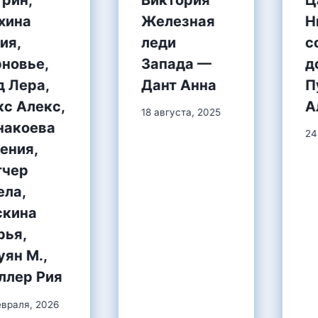
трин,
Железная
Н
хина
леди
с
ия,
Запада —
д
рновье,
Дант Анна
П
д Лера,
А
кс Алекс,
18 августа, 2025
накоева
24
ения,
тчер
ела,
скина
рья,
ян М.,
ллер Рия
евраля, 2026