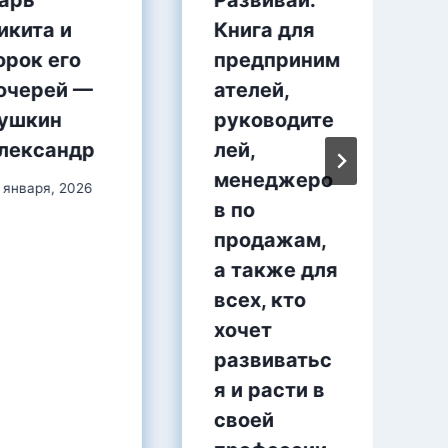
икита и
Книга для
орок его
предприним
очерей —
ателей,
ушкин
руководите
лександр
лей,
менеджеро
 января, 2026
в по
продажам,
а также для
всех, кто
хочет
развиватьс
я и расти в
своей