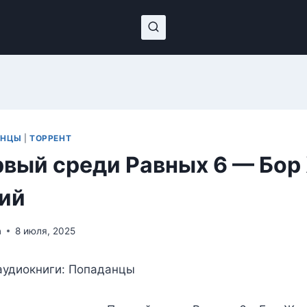
АНЦЫ
|
ТОРРЕНТ
вый среди Равных 6 — Бор
ий
n
8 июля, 2025
аудиокниги: Попаданцы