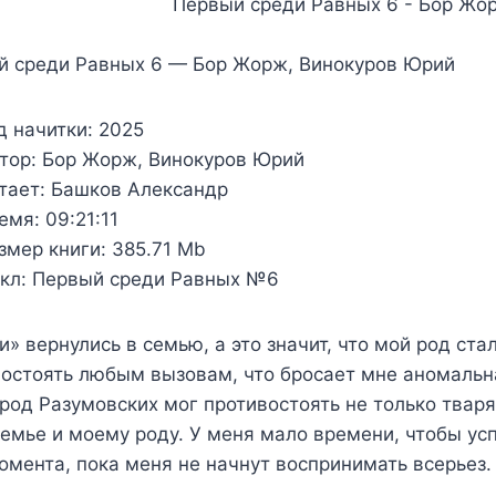
й среди Равных 6 — Бор Жорж, Винокуров Юрий
д начитки:
2025
тор:
Бор Жорж, Винокуров Юрий
тает:
Башков Александр
емя:
09:21:11
змер книги:
385.71 Mb
кл:
Первый среди Равных №6
и» вернулись в семью, а это значит, что мой род ст
остоять любым вызовам, что бросает мне аномальная
род Разумовских мог противостоять не только тваря
емье и моему роду. У меня мало времени, чтобы усп
омента, пока меня не начнут воспринимать всерьез.