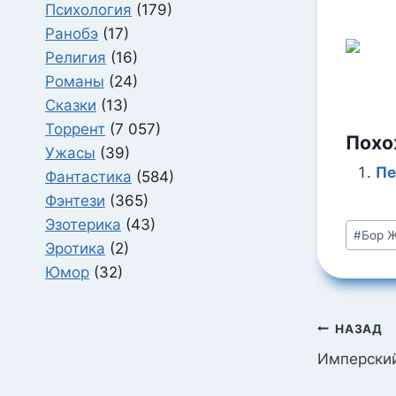
Психология
(179)
Ранобэ
(17)
Религия
(16)
Романы
(24)
Сказки
(13)
Торрент
(7 057)
Похо
Ужасы
(39)
Пе
Фантастика
(584)
Фэнтези
(365)
Эзотерика
(43)
Метки
#
Бор 
Эротика
(2)
записи
Юмор
(32)
Навига
НАЗАД
по
Имперский
запися