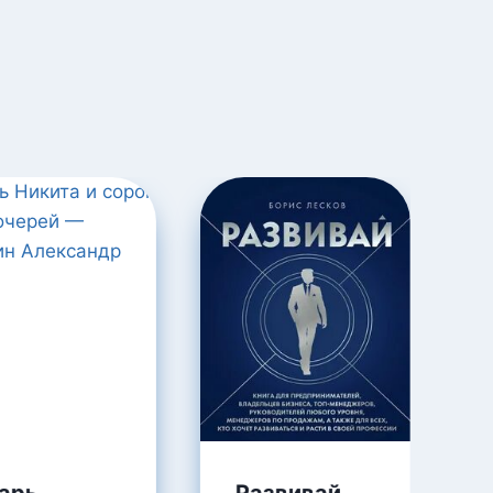
арь
Развивай.