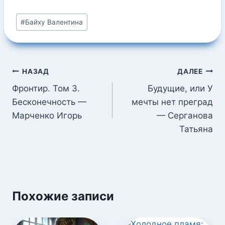
Метки
#
Байху Валентина
записи:
Навигация
НАЗАД
ДАЛЕЕ
по
Фронтир. Том 3.
Будущие, или У
Бесконечность —
мечты нет преград
записям
Марченко Игорь
— Серганова
Татьяна
Похожие записи