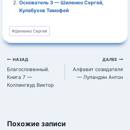
Основатель 3 — Шиленко Сергей,
Кулабухов Тимофей
Метки
#
Шиленко Сергей
записи:
Навигация
НАЗАД
ДАЛЕЕ
по
Благословенный.
Алфавит созидателя
Книга 7 —
— Лупандин Антон
записям
Коллингвуд Виктор
Похожие записи