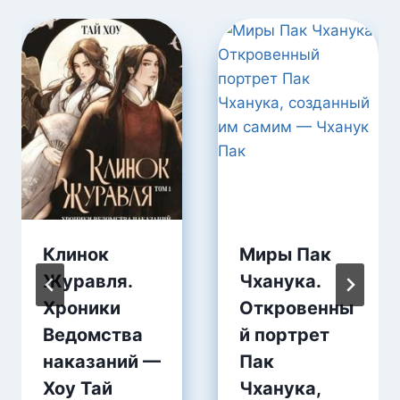
Клинок
Миры Пак
Журавля.
Чханука.
Хроники
Откровенны
Ведомства
й портрет
наказаний —
Пак
Хоу Тай
Чханука,