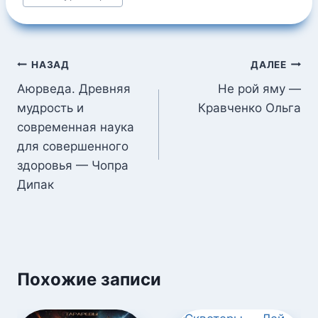
записи:
Навигация
НАЗАД
ДАЛЕЕ
по
Аюрведа. Древняя
Не рой яму —
мудрость и
Кравченко Ольга
записям
современная наука
для совершенного
здоровья — Чопра
Дипак
Похожие записи