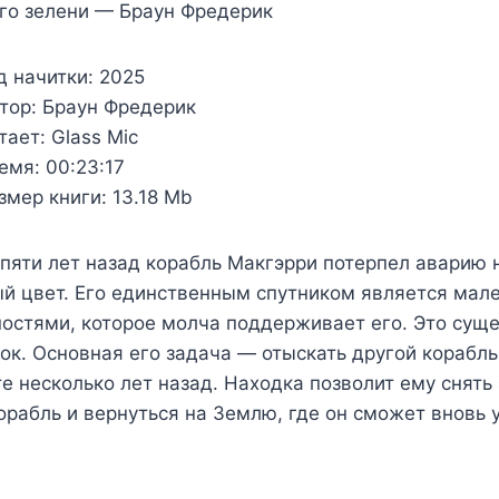
го зелени — Браун Фредерик
д начитки:
2025
тор:
Браун Фредерик
тает:
Glass Mic
емя:
00:23:17
змер книги:
13.18 Mb
пяти лет назад корабль Макгэрри потерпел аварию н
й цвет. Его единственным спутником является мале
остями, которое молча поддерживает его. Это сущ
ок. Основная его задача — отыскать другой корабл
е несколько лет назад. Находка позволит ему снять
орабль и вернуться на Землю, где он сможет вновь 