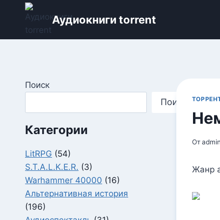
Перейти
Аудиокниги torrent
к
содержимому
Поиск
ТОРРЕН
Поиск
Нем
Категории
От
admi
LitRPG
(54)
S.T.A.L.K.E.R.
(3)
Жанр а
Warhammer 40000
(16)
Альтернативная история
(196)
Аудиоспектакль
(31)