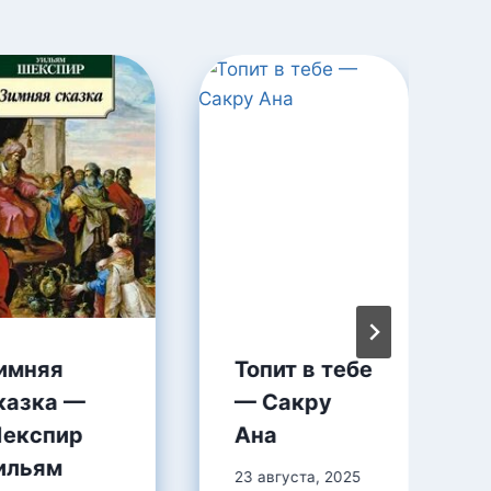
имняя
Топит в тебе
казка —
— Сакру
експир
Ана
ильям
23 августа, 2025