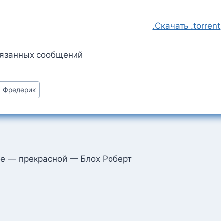
.Скачать .torrent
вязанных сообщений
н Фредерик
:
ция
е — прекрасной — Блох Роберт
м