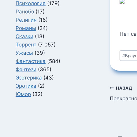
Психология
(179)
Ранобэ
(17)
Религия
(16)
Романы
(24)
Нет с
Сказки
(13)
Торрент
(7 057)
Метки
Ужасы
(39)
#
Брау
записи
Фантастика
(584)
Фэнтези
(365)
Эзотерика
(43)
Эротика
(2)
Навига
НАЗАД
Юмор
(32)
по
Прекрасно
запися