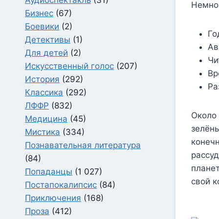
Немно
Бизнес
(67)
Боевики
(2)
Го
Детективы
(1)
Ав
Для детей
(2)
Чи
Искусственный голос
(207)
Вр
История
(292)
Ра
Классика
(292)
ЛФФР
(832)
Около 
Медицина
(45)
зелёны
Мистика
(334)
конечн
Познавательная литература
рассуд
(84)
планет
Попаданцы
(1 027)
свой к
Постапокалипсис
(84)
Приключения
(168)
Проза
(412)