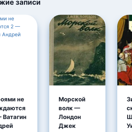
жие записи
роями не
Морской
З
ждаются
волк —
с
— Ватагин
Лондон
Ш
дрей
Джек
У