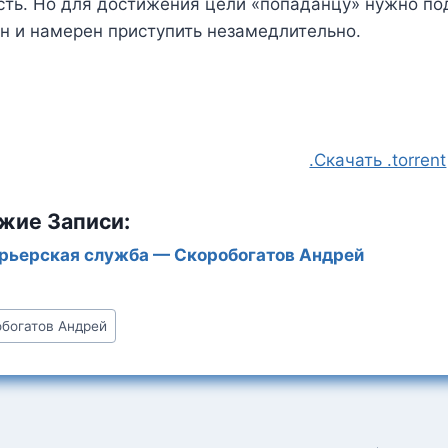
ть. Но для достижения цели «попаданцу» нужно по
н и намерен приступить незамедлительно.
.Скачать .torrent
жие Записи:
рьерская служба — Скоробогатов Андрей
богатов Андрей
:
ция