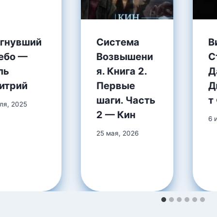
гнувший
Система
В
небо —
Возвышени
С
ль
я. Книга 2.
Д
итрий
Первые
Д
шаги. Часть
т
ля, 2025
2 — Кин
6 
25 мая, 2026