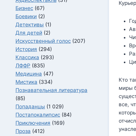
Курье
Бизнес
(67)
Боевики
(2)
Го
Детективы
(1)
Ав
Для детей
(2)
Чи
Искусственный голос
(207)
Вр
История
(294)
Ра
Классика
(293)
Ци
ЛФФР
(835)
Медицина
(47)
Кто та
Мистика
(334)
миры б
Познавательная литература
сущест
(85)
все, ч
Попаданцы
(1 029)
которы
Постапокалипсис
(84)
отчисл
Приключения
(169)
унасле
Проза
(412)