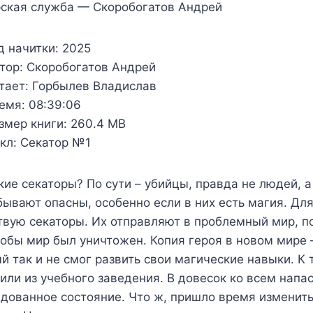
рская служба — Скоробогатов Андрей
д начитки:
2025
тор:
Скоробогатов Андрей
тает:
Горбылев Владислав
емя:
08:39:06
змер книги:
260.4 MB
кл:
Секатор №1
кие секаторы? По сути – убийцы, правда не людей,
ывают опасны, особенно если в них есть магия. Для
вую секаторы. Их отправляют в проблемный мир, п
тобы мир был уничтожен. Копия героя в новом мире
й так и не смог развить свои магические навыки. К 
или из учебного заведения. В довесок ко всем напа
дованное состояние. Что ж, пришло время изменить 