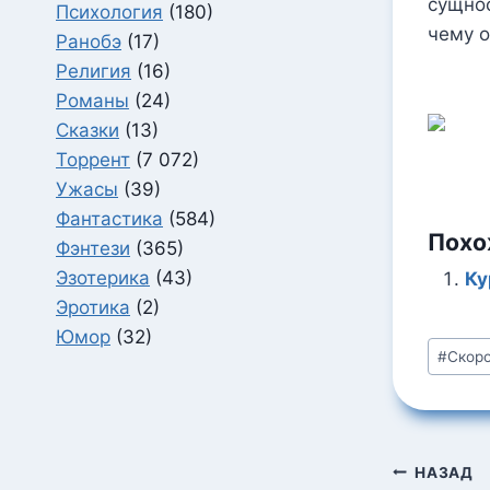
сущнос
Психология
(180)
чему о
Ранобэ
(17)
Религия
(16)
Романы
(24)
Сказки
(13)
Торрент
(7 072)
Ужасы
(39)
Фантастика
(584)
Похо
Фэнтези
(365)
Эзотерика
(43)
Ку
Эротика
(2)
Юмор
(32)
Метки
#
Скоро
записи
Навига
НАЗАД