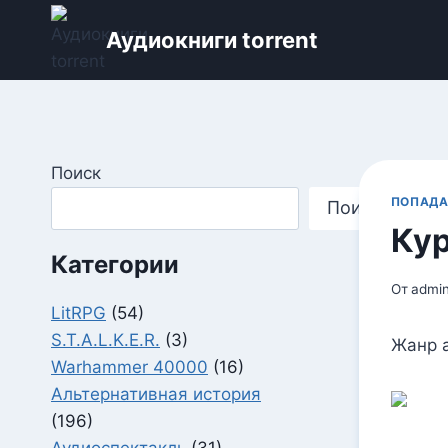
Перейти
Аудиокниги torrent
к
содержимому
Поиск
ПОПАД
Поиск
Кур
Категории
От
admi
LitRPG
(54)
S.T.A.L.K.E.R.
(3)
Жанр 
Warhammer 40000
(16)
Альтернативная история
(196)
Аудиоспектакль
(31)