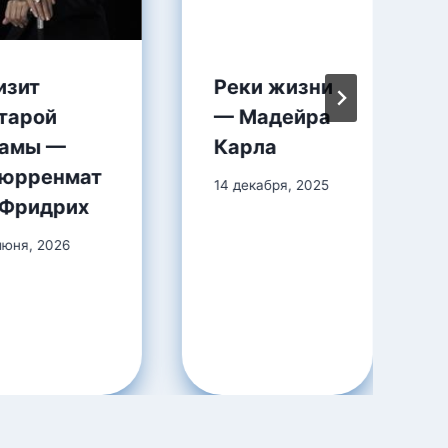
изит
Реки жизни
тарой
— Мадейра
амы —
Карла
юрренмат
14 декабря, 2025
 Фридрих
июня, 2026