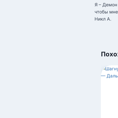
по
Я – Демон
чтобы мне
запися
Никл А.
Похо