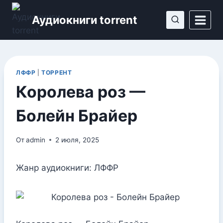
Перейти
Аудиокниги torrent
к
содержимому
ЛФФР
|
ТОРРЕНТ
Королева роз —
Болейн Брайер
От
admin
2 июля, 2025
Жанр аудиокниги: ЛФФР