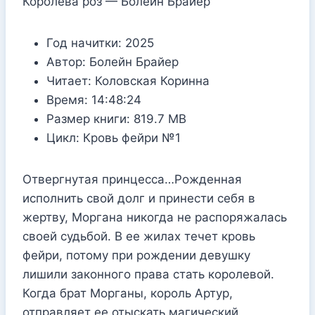
Королева роз — Болейн Брайер
Год начитки:
2025
Автор:
Болейн Брайер
Читает:
Коловская Коринна
Время:
14:48:24
Размер книги:
819.7 MB
Цикл:
Кровь фейри №1
Отвергнутая принцесса…Рожденная
исполнить свой долг и принести себя в
жертву, Моргана никогда не распоряжалась
своей судьбой. В ее жилах течет кровь
фейри, потому при рождении девушку
лишили законного права стать королевой.
Когда брат Морганы, король Артур,
отправляет ее отыскать магический