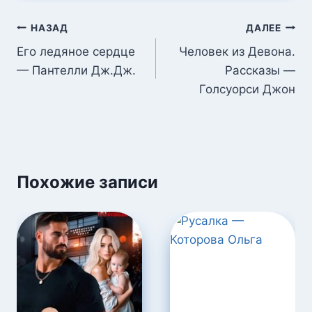
Навигация
НАЗАД
ДАЛЕЕ
по
Его ледяное сердце
Человек из Девона.
— Пантелли Дж.Дж.
Рассказы —
записям
Голсуорси Джон
Похожие записи