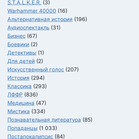
S.T.A.L.K.E.R.
(3)
Warhammer 40000
(16)
Альтернативная история
(196)
Аудиоспектакль
(31)
Бизнес
(67)
Боевики
(2)
Детективы
(1)
Для детей
(2)
Искусственный голос
(207)
История
(294)
Классика
(293)
ЛФФР
(836)
Медицина
(47)
Мистика
(334)
Познавательная литература
(85)
Попаданцы
(1 033)
Постапокалипсис
(84)