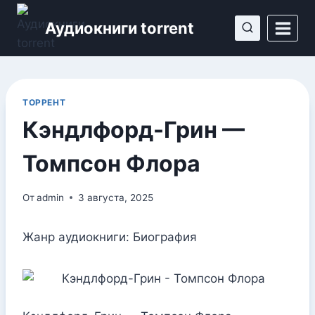
Перейти
Аудиокниги torrent
к
содержимому
ТОРРЕНТ
Кэндлфорд-Грин —
Томпсон Флора
От
admin
3 августа, 2025
Жанр аудиокниги: Биография