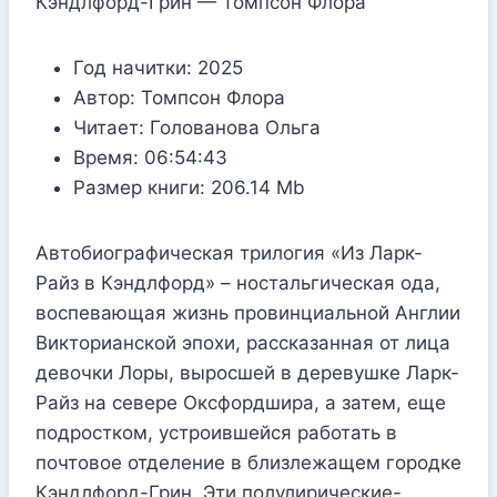
Кэндлфорд-Грин — Томпсон Флора
Год начитки:
2025
Автор:
Томпсон Флора
Читает:
Голованова Ольга
Время:
06:54:43
Размер книги:
206.14 Mb
Автобиографическая трилогия «Из Ларк-
Райз в Кэндлфорд» – ностальгическая ода,
воспевающая жизнь провинциальной Англии
Викторианской эпохи, рассказанная от лица
девочки Лоры, выросшей в деревушке Ларк-
Райз на севере Оксфордшира, а затем, еще
подростком, устроившейся работать в
почтовое отделение в близлежащем городке
Кэндлфорд-Грин. Эти полулирические-