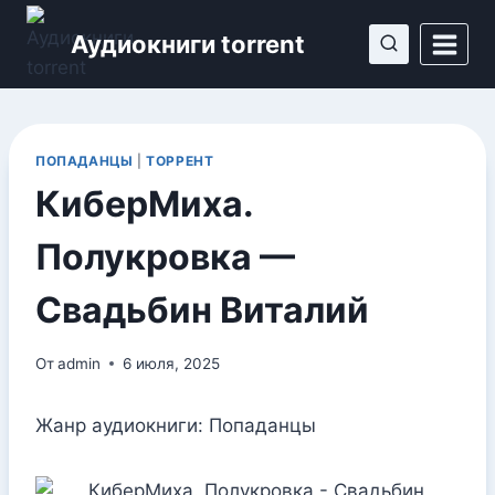
Перейти
Аудиокниги torrent
к
содержимому
ПОПАДАНЦЫ
|
ТОРРЕНТ
КиберМиха.
Полукровка —
Свадьбин Виталий
От
admin
6 июля, 2025
Жанр аудиокниги: Попаданцы