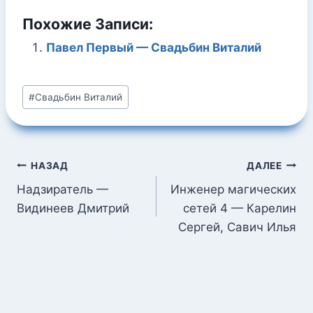
Похожие Записи:
Павел Первый — Свадьбин Виталий
Метки
#
Свадьбин Виталий
записи:
Навигация
НАЗАД
ДАЛЕЕ
по
Надзиратель —
Инженер магических
Видинеев Дмитрий
сетей 4 — Карелин
записям
Сергей, Савич Илья