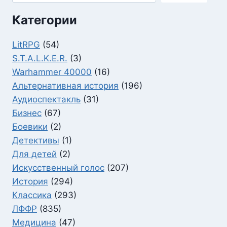
Категории
LitRPG
(54)
S.T.A.L.K.E.R.
(3)
Warhammer 40000
(16)
Альтернативная история
(196)
Аудиоспектакль
(31)
Бизнес
(67)
Боевики
(2)
Детективы
(1)
Для детей
(2)
Искусственный голос
(207)
История
(294)
Классика
(293)
ЛФФР
(835)
Медицина
(47)