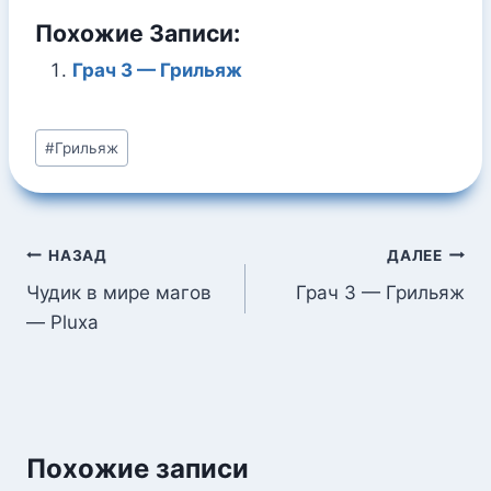
Похожие Записи:
Грач 3 — Грильяж
Метки
#
Грильяж
записи:
Навигация
НАЗАД
ДАЛЕЕ
по
Чудик в мире магов
Грач 3 — Грильяж
— Pluxa
записям
Похожие записи