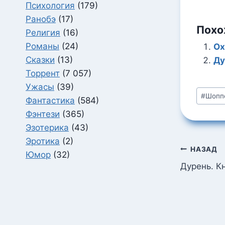
Психология
(179)
Ранобэ
(17)
Похо
Религия
(16)
Романы
(24)
Ох
Сказки
(13)
Ду
Торрент
(7 057)
Ужасы
(39)
Метки
#
Шопп
Фантастика
(584)
записи
Фэнтези
(365)
Эзотерика
(43)
Эротика
(2)
Навига
НАЗАД
Юмор
(32)
по
Дурень. К
запися