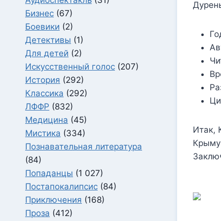
Дурень
Бизнес
(67)
Боевики
(2)
Го
Детективы
(1)
Ав
Для детей
(2)
Чи
Искусственный голос
(207)
Вр
История
(292)
Ра
Классика
(292)
Ци
ЛФФР
(832)
Медицина
(45)
Итак, 
Мистика
(334)
Крыму 
Познавательная литература
Заклю
(84)
Попаданцы
(1 027)
Постапокалипсис
(84)
Приключения
(168)
Проза
(412)