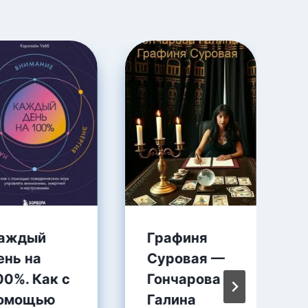
аждый
Графиня
ень на
Суровая —
00%. Как с
Гончарова
омощью
Галина