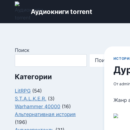
Перейти
Аудиокниги torrent
к
содержимому
Поиск
ИСТОРИ
Поиск
Дур
Категории
От
admi
LitRPG
(54)
S.T.A.L.K.E.R.
(3)
Жанр а
Warhammer 40000
(16)
Альтернативная история
(196)
Аудиоспектакль
(31)