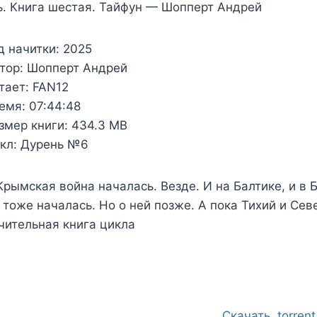
. Книга шестая. Тайфун — Шопперт Андрей
д начитки:
2025
тор:
Шопперт Андрей
тает:
FAN12
емя:
07:44:48
змер книги:
434.3 MB
кл:
Дурень №6
Крымская война началась. Везде. И на Балтике, и в 
тоже началась. Но о ней позже. А пока Тихий и Се
чительная книга цикла
.Скачать .torrent