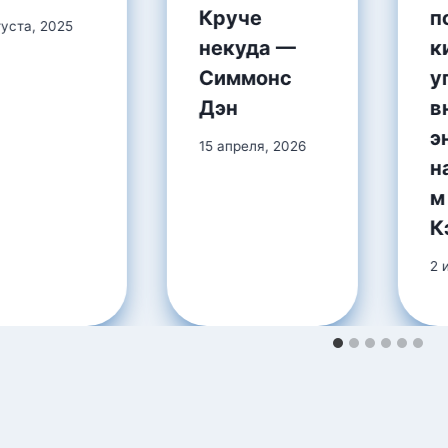
Круче
п
густа, 2025
некуда —
к
Симмонс
у
Дэн
в
э
15 апреля, 2026
н
м
К
2 