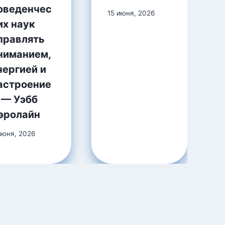
оведенчес
15 июня, 2026
их наук
правлять
ниманием,
нергией и
астроение
 — Уэбб
эролайн
июня, 2026