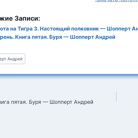
жие Записи:
ота на Тигра 3. Настоящий полковник — Шопперт А
рень. Книга пятая. Буря — Шопперт Андрей
ерт Андрей
:
ция
нига пятая. Буря — Шопперт Андрей
м