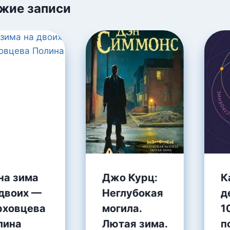
жие записи
на зима
Джо Курц:
К
 двоих —
Неглубокая
д
рховцева
могила.
1
лина
Лютая зима.
п