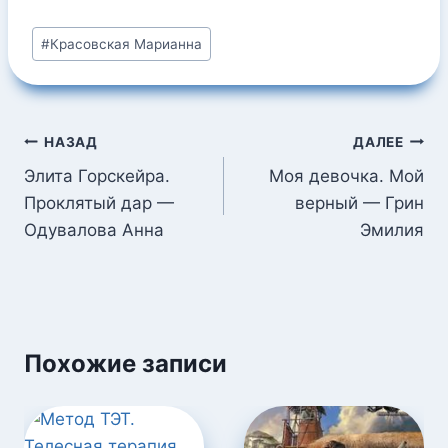
Метки
#
Красовская Марианна
записи:
Навигация
НАЗАД
ДАЛЕЕ
по
Элита Горскейра.
Моя девочка. Мой
Проклятый дар —
верный — Грин
записям
Одувалова Анна
Эмилия
Похожие записи