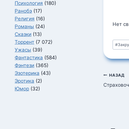
Психология
(180)
Ранобэ
(17)
Религия
(16)
Нет с
Романы
(24)
Сказки
(13)
Метки
Торрент
(7 072)
#
Закру
записи
Ужасы
(39)
Фантастика
(584)
Фэнтези
(365)
Эзотерика
(43)
Навига
НАЗАД
Эротика
(2)
по
Страховоч
Юмор
(32)
запися