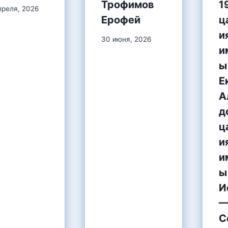
Трофимов
1
преля, 2026
Ерофей
ц
и
30 июня, 2026
и
ы
Е
А
д
ц
и
и
ы
И
—
С