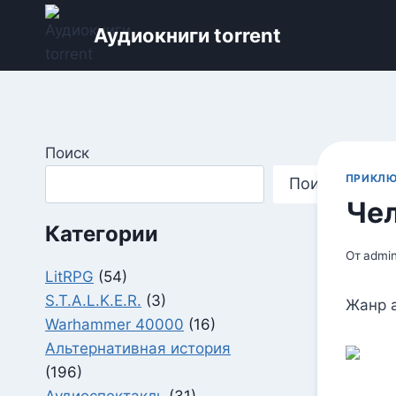
Перейти
Аудиокниги torrent
к
содержимому
Поиск
ПРИКЛЮ
Поиск
Чел
Категории
От
admi
LitRPG
(54)
S.T.A.L.K.E.R.
(3)
Жанр 
Warhammer 40000
(16)
Альтернативная история
(196)
Аудиоспектакль
(31)