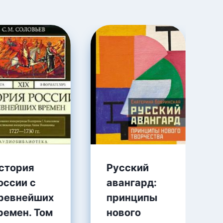
стория
Русский
оссии с
авангард:
ревнейших
принципы
ремен. Том
нового