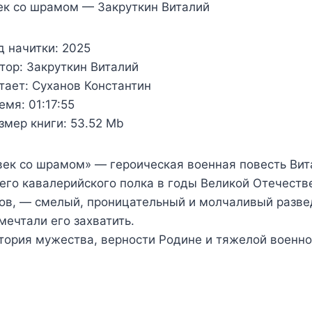
ек со шрамом — Закруткин Виталий
д начитки:
2025
тор:
Закруткин Виталий
тает:
Суханов Константин
емя:
01:17:55
змер книги:
53.52 Mb
ек со шрамом» — героическая военная повесть Вит
его кавалерийского полка в годы Великой Отечеств
ов, — смелый, проницательный и молчаливый разве
мечтали его захватить.
тория мужества, верности Родине и тяжелой военно