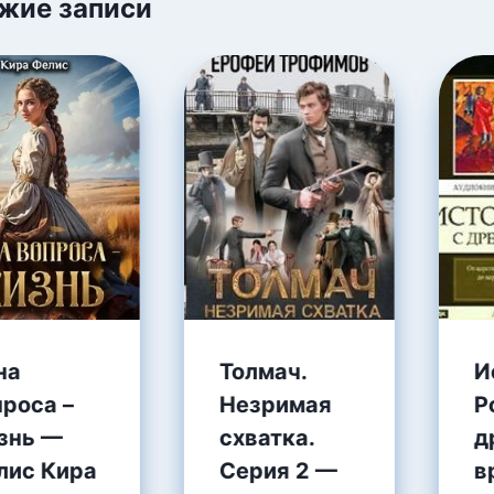
жие записи
на
Толмач.
И
проса –
Незримая
Р
знь —
схватка.
д
лис Кира
Серия 2 —
в