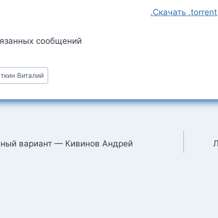
.Скачать .torrent
вязанных сообщений
ткин Виталий
:
ция
ный вариант — Кивинов Андрей
Л
м