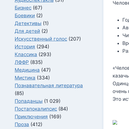
Челов
Бизнес
(67)
Боевики
(2)
Го
Детективы
(1)
Ав
Для детей
(2)
Чи
Искусственный голос
(207)
Вр
История
(294)
Ра
Классика
(293)
ЛФФР
(835)
«Челов
Медицина
(47)
казачь
Мистика
(334)
Одинц
Познавательная литература
очень 
(85)
Это ис
Попаданцы
(1 029)
Постапокалипсис
(84)
Приключения
(169)
Проза
(412)