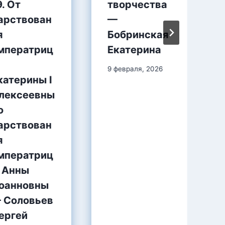
9. От
творчества
арствован
—
я
Бобринская
мператриц
Екатерина
9 февраля, 2026
катерины I
лексеевны
о
арствован
я
мператриц
 Анны
оанновны
 Соловьев
ергей