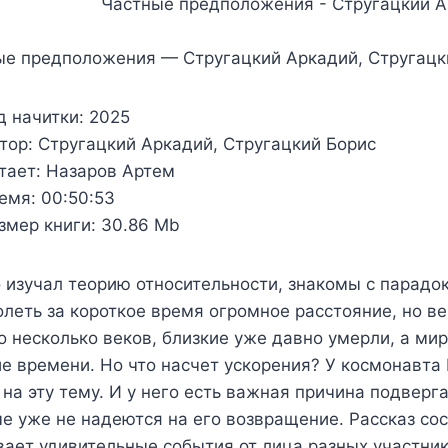
ые предположения — Стругацкий Аркадий, Стругацк
д начитки:
2025
тор:
Стругацкий Аркадий, Стругацкий Борис
тает:
Назаров Артем
емя:
00:50:53
змер книги:
30.86 Mb
о изучал теорию относительности, знакомы с парад
леть за короткое время огромное расстояние, но ве
 несколько веков, близкие уже давно умерли, а мир
е времени. Но что насчет ускорения? У космонавта
на эту тему. И у него есть важная причина подверг
е уже не надеются на его возвращение. Рассказ сос
ает удивительные события от лица разных участник