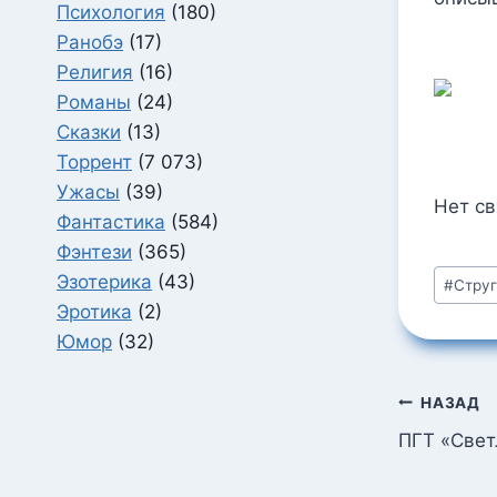
Психология
(180)
Ранобэ
(17)
Религия
(16)
Романы
(24)
Сказки
(13)
Торрент
(7 073)
Ужасы
(39)
Нет с
Фантастика
(584)
Фэнтези
(365)
Метки
Эзотерика
(43)
#
Струг
записи
Эротика
(2)
Юмор
(32)
Навига
НАЗАД
по
ПГТ «Свет
запися