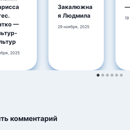
арисса
Закалюжна
—
ес.
я Людмила
19
атко —
29 ноября, 2025
льтур-
льтур
ября, 2025
ть комментарий