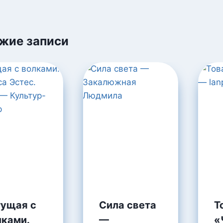
жие записи
гущая с
Сила света
Т
лками.
—
«