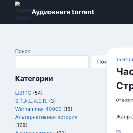
Перейти
Аудиокниги torrent
к
содержимому
Поиск
ТОРРЕН
Поиск
Час
Категории
Стр
LitRPG
(54)
От
admi
S.T.A.L.K.E.R.
(3)
Warhammer 40000
(16)
Жанр а
Альтернативная история
(196)
Аудиоспектакль
(31)