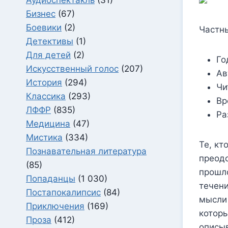
Бизнес
(67)
Боевики
(2)
Частн
Детективы
(1)
Для детей
(2)
Го
Искусственный голос
(207)
Ав
История
(294)
Чи
Классика
(293)
Вр
ЛФФР
(835)
Ра
Медицина
(47)
Мистика
(334)
Те, кт
Познавательная литература
преодо
(85)
прошло
Попаданцы
(1 030)
течени
Постапокалипсис
(84)
мысли 
Приключения
(169)
которы
Проза
(412)
описыв