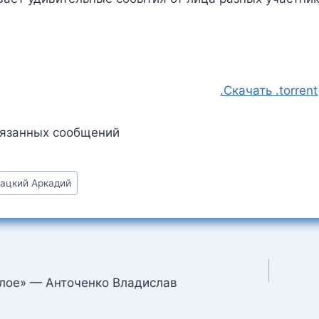
.Скачать .torrent
вязанных сообщений
ацкий Аркадий
:
ция
лое» — Анточенко Владислав
м