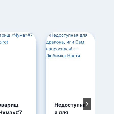
оварищ
Недоступна
Чума»#7
я для